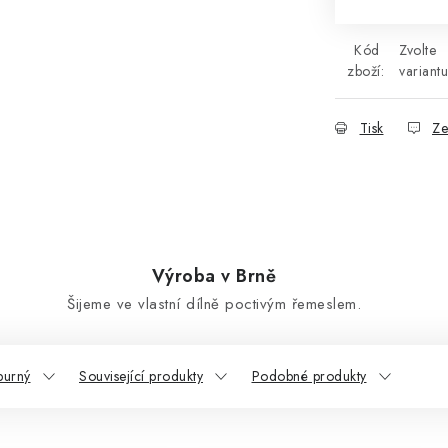
Kód
Zvolte
zboží:
variantu
Tisk
Ze
Výroba v Brně
Šijeme ve vlastní dílně poctivým řemeslem.
purný
Související produkty
Podobné produkty