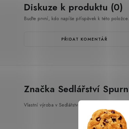
Diskuze k produktu (0)
Buďte první, kdo napíše příspěvek k této položce
PŘIDAT KOMENTÁŘ
Značka Sedlářství Spurn
Vlastní výroba v Sedlářství Spurný v Brně.