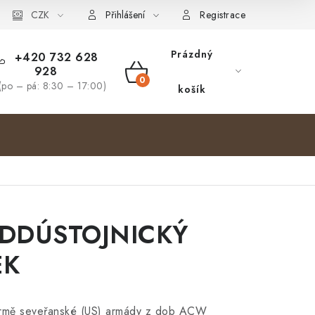
bjednávka
CZK
Přihlášení
Registrace
Prázdný
+420 732 628
928
NÁKUPNÍ
(po – pá: 8:30 – 17:00)
košík
KOŠÍK
DDÚSTOJNICKÝ
EK
ormě seveřanské (US) armády z dob ACW