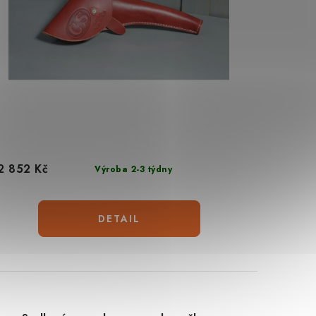
2 852 Kč
Výroba 2-3 týdny