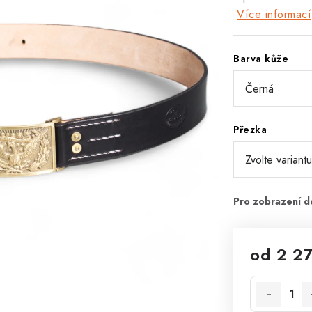
Více informací
Barva kůže
Přezka
od
2 2
Měrná cena