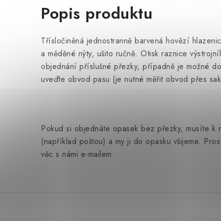
Popis produktu
Třísločiněná jednostranně barvená hovězí hlazen
a měděné nýty, ušito ručně. Otisk raznice výstrojn
objednání příslušné přezky, případně je možné dod
uveďte obvod pasu (je nutné měřit obvod přes sak
Pokud si objednáte opasek bez přezky, musíte k n
(například poštou) a my ji do opasku všijeme. Pros
věc s námi e-mailem.