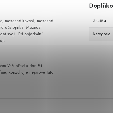
Doplňko
Značka
ice, mosazné kování, mosazné
ího důstojníka. Možnost
at svoji. Při objednání
Kategorie
o).
ám Vaši přezku doručit
íme, konzultujte nejprove tuto