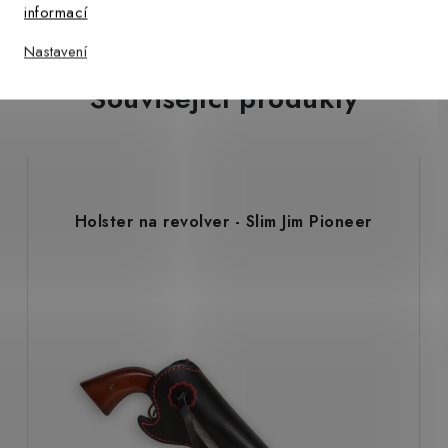
informací
Nastavení
Související produkty
Holster na revolver - Slim Jim Pioneer