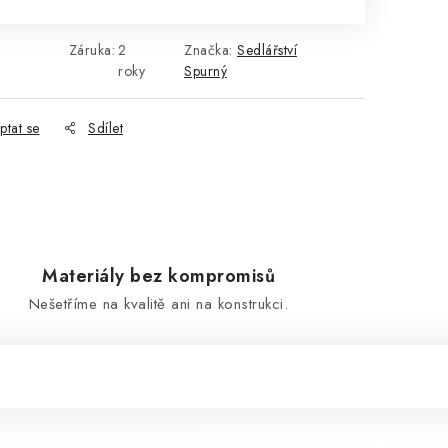
Záruka
:
2
Značka:
Sedlářství
roky
Spurný
ptat se
Sdílet
Materiály bez kompromisů
Nešetříme na kvalitě ani na konstrukci.