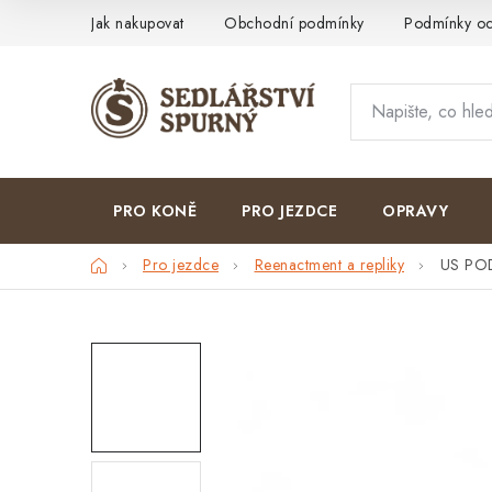
Přejít
Jak nakupovat
Obchodní podmínky
Podmínky oc
na
obsah
PRO KONĚ
PRO JEZDCE
OPRAVY
Domů
Pro jezdce
Reenactment a repliky
US PO