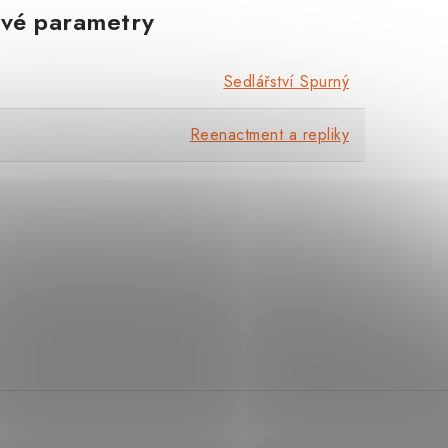
vé parametry
Sedlářství Spurný
Reenactment a repliky