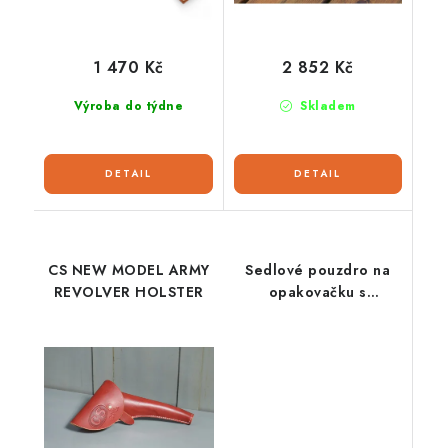
1 470 Kč
2 852 Kč
Výroba do týdne
Skladem
CS NEW MODEL ARMY
Sedlové pouzdro na
REVOLVER HOLSTER
opakovačku s
podšívkou – Full Size
Scabbard pro
Winchester/Henry