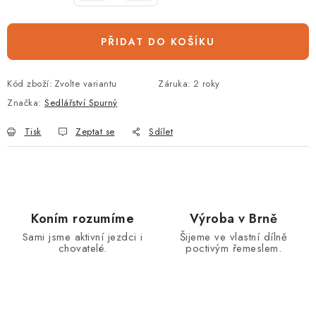
PŘIDAT DO KOŠÍKU
Kód zboží:
Zvolte variantu
Záruka
:
2 roky
Značka:
Sedlářství Spurný
Tisk
Zeptat se
Sdílet
Koním rozumíme
Výroba v Brně
Sami jsme aktivní jezdci i
Šijeme ve vlastní dílně
chovatelé.
poctivým řemeslem.