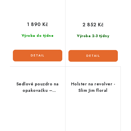
1 890 Kč
2 852 Kč
Výroba do týdne
Výroba 2-3 týdny
Sedlové pouzdro na
Holster na revolver -
opakovačku –
Slim Jim floral
Winchester Carbine
Scabbard