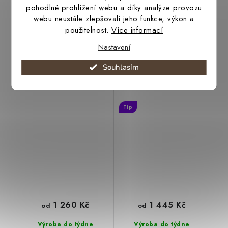
pohodlné prohlížení webu a díky analýze provozu
webu neustále zlepšovali jeho funkce, výkon a
použitelnost.
Více informací
Nastavení
Souhlasím
Opasek Lago Blue
Opasek kaktus koňak
Tip
1 260 Kč
1 445 Kč
od
od
Výroba do týdne
Výroba do týdne