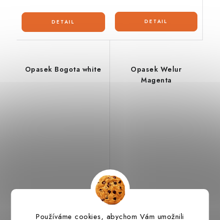
Opasek Bogota white
Opasek Welur
Magenta
1 375 Kč
1 645 Kč
od
od
Výroba do týdne
Výroba do týdne
Používáme cookies, abychom Vám umožnili