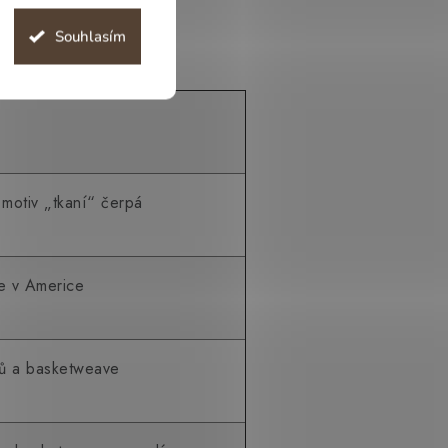
Souhlasím
 motiv „tkaní“ čerpá
e v Americe
lů a basketweave