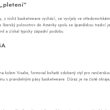
„pletení“
y, z nichž basketweave vychází, se vyvíjely ve středomořském
 Iberský poloostrov do Ameriky spolu se španělskou tradicí je
nil a získal typicky západní podobu.
SA
ména kolem Visalie, formoval bohatě zdobený styl pro rančerskou 
inu s pravidelnými pásy basketweave. Důraz je na čisté okraje,