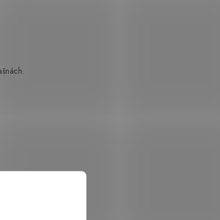
ašnách.
lmici.
celou plochu.