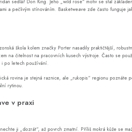
eridan sedlář Don King. Jeho „wild rose“ motiv se stal základ
ivkami a pečlivým stínováním. Basketweave zde často funguje ja
izonská škola kolem značky Porter nasadily praktičtější, robus
em na čitelnost na pracovních kusech výstroje. Často se použí
l i po letech používání.
ická rovina je stejná raznice, ale „rukopis“ regionu poznáte 
lní rytinou.
ve v praxi
nechte ji „dozrát“, až povrch zmatní. Příliš mokrá kůže se ma