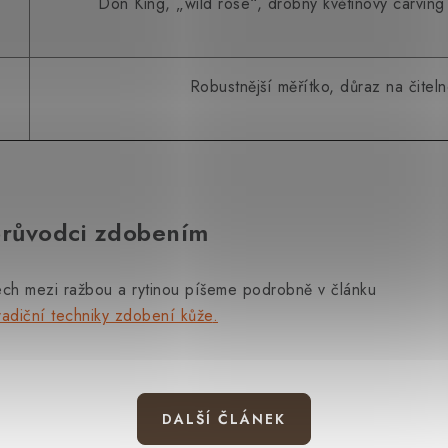
Don King, „wild rose“, drobný květinový carvi
Robustnější měřítko, důraz na čiteln
průvodci zdobením
ech mezi ražbou a rytinou píšeme podrobně v článku
tradiční techniky zdobení kůže
.
DALŠÍ ČLÁNEK