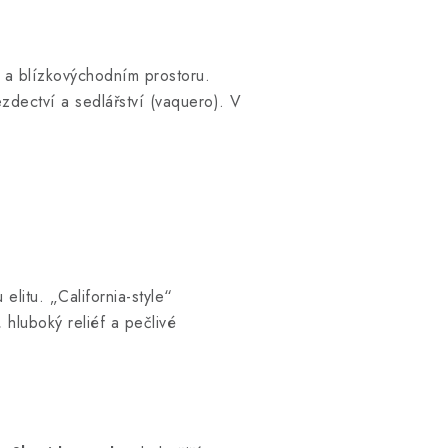
 a blízkovýchodním prostoru.
zdectví a sedlářství (vaquero). V
elitu. „California-style“
 hluboký reliéf a pečlivé