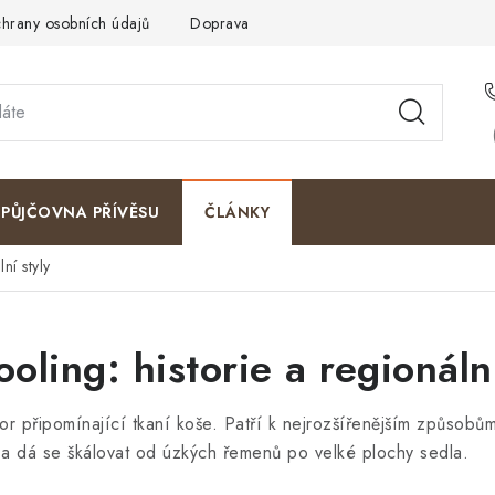
hrany osobních údajů
Doprava a platby
Kontakty
Moje o
PŮJČOVNA PŘÍVĚSU
ČLÁNKY
ní styly
oling: historie a regionální
zor připomínající tkaní koše. Patří k nejrozšířenějším způsob
ku a dá se škálovat od úzkých řemenů po velké plochy sedla.