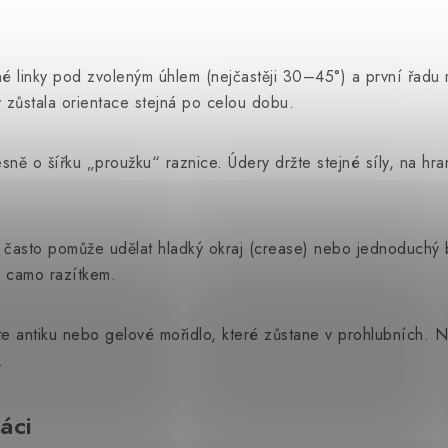
linky pod zvoleným úhlem (nejčastěji 30–45°) a první řadu ra
 zůstala orientace stejná po celou dobu.
esně o šířku „proužku“ raznice. Údery držte stejné síly, na hr
často pomůže udělat hladký okraj (crease) nebo jednoduchý 
 camo razítkem.
jte antiku nebo gelové mořidlo, které zůstane v prohlubních.
.
áci