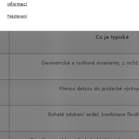
informací
Nastavení
Co je typické
Geometrické a rostlinné ornamenty, z nichž
Přenos dekoru do jezdecké výstroj
Bohaté zdobení sedel, kombinace florá