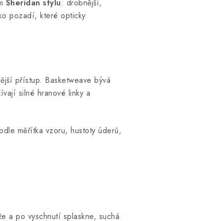
em
Sheridan stylu
: drobnější,
ko pozadí, které opticky
tnější přístup. Basketweave bývá
vají silné hranové linky a
podle měřítka vzoru, hustoty úderů,
že a po vyschnutí splaskne, suchá