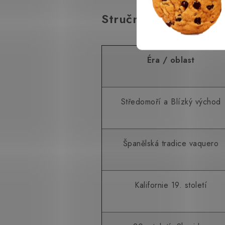
Stručná časová osa
Éra / oblast
Středomoří a Blízký východ
Španělská tradice vaquero
Kalifornie 19. století