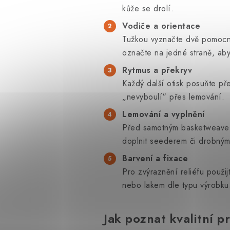
kůže se drolí.
Vodiče a orientace
Tužkou vyznačte dvě pomocné 
označte na jedné straně, aby
Rytmus a překryv
Každý další otisk posuňte př
„nevyboulí“ přes lemování.
Lemování a vyplnění
Před samotným basketweave 
doplnit seederem či drobným
Barvení a fixace
Pro zvýraznění reliéfu použi
nebo lakem dle typu výrobku
Jak poznat kvalitní pr