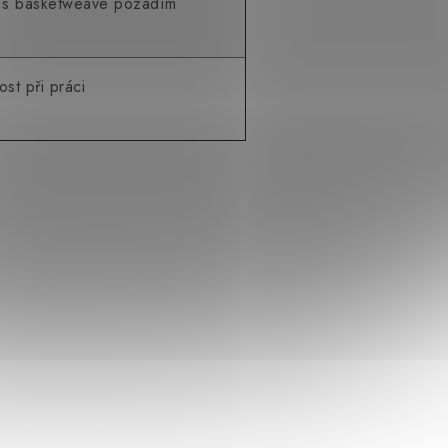
ng s basketweave pozadím
ost při práci