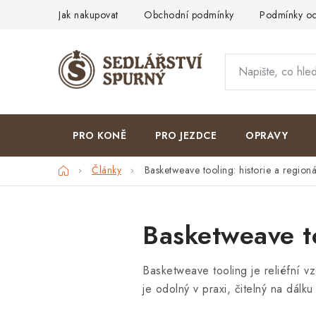
Přejít
Jak nakupovat
Obchodní podmínky
Podmínky oc
na
obsah
PRO KONĚ
PRO JEZDCE
OPRAVY
Domů
Články
Basketweave tooling: historie a regionál
Basketweave to
Basketweave tooling je reliéfní v
je odolný v praxi, čitelný na dál