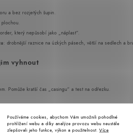
ru a bez rozjetých šupin.
 plochou.
order, který nepůsobí jako „náplast“.
ku
: drobnější raznice na úzkých pásech, větší na sedlech a br
 jim vyhnout
jem. Pomůže kratší čas „casingu“ a test na odřezku.
každou řadou víc „utíká“. Vyznačte si baseline a kontrolní ko
Používáme cookies, abychom Vám umožnili pohodlné
prohlížení webu a díky analýze provozu webu neustále
 Držte stejný rytmus a používejte kladivo stejné hmotnosti po 
zlepšovali jeho funkce, výkon a použitelnost.
Více