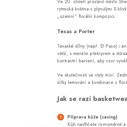
Ve 20. století proslavil město Sh
rytmická květina s plynulými S-kř
„uzemní“ florální kompozici.
Texas a Porter
Texaské dílny (např. El Paso) i ar
větší, s menším překryvem a důraz
kontrastní barvení, aby vzor vynik
Ve skutečnosti se styly mísí. Zedn
šířky lemování a kombinace s florá
Jak se razí basketwea
Příprava kůže (casing)
Kůži navlhčete rovnoměrně a 