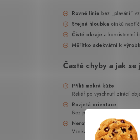
Rovné linie
bez „plavání“ vzo
Stejná hloubka
otisků napříč
Čisté okraje
a konzistentní b
Měřítko adekvátní k výrob
Časté chyby a jak se
Příliš mokrá kůže
Reliéf po vyschnutí ztrácí ob
Rozjetá orientace
Bez pomocných linií se vzor s 
Nerovnoměrná síla úderu
Vznikají mapy „tmavé–světlé“.