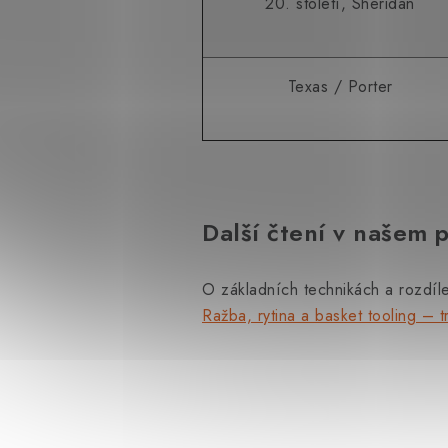
20. století, Sheridan
Texas / Porter
Další čtení v našem 
O základních technikách a rozdíl
Ražba, rytina a basket tooling – 