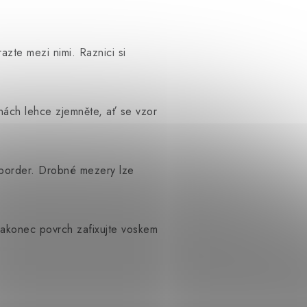
zte mezi nimi. Raznici si
anách lehce zjemněte, ať se vzor
border. Drobné mezery lze
 Nakonec povrch zafixujte voskem