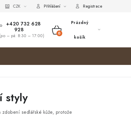
bjednávka
CZK
Přihlášení
Registrace
Prázdný
+420 732 628
928
NÁKUPNÍ
(po – pá: 8:30 – 17:00)
košík
KOŠÍK
 styly
ům zdobení sedlářské kůže, protože