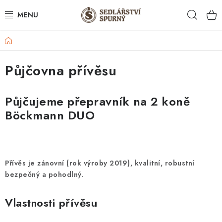
Přejít
Hleda
na
obsah
Domů
PRO KONĚ
Půjčovna přívěsu
PRO JEZDCE
OPRAVY
Půjčujeme přepravník na 2 koně
Böckmann DUO
PŮJČOVNA PŘÍVĚSU
ČLÁNKY
Přívěs je zánovní (rok výroby 2019), kvalitní, robustní
Jak nakupovat
Obchodní podmínky
bezpečný a pohodlný.
Podmínky ochrany osobních údajů
Doprava a platby
Vlastnosti přívěsu
Kontakty
Moje objednávka