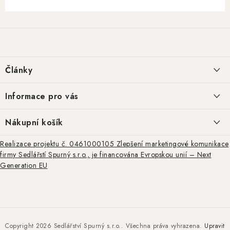
Z
á
p
a
Články
t
í
Basketweave tooling: historie a regionální styly
Informace pro vás
Repliky kožené výstroje z doby americké občanské války: autenticita,
Jak nakupovat
Nákupní košík
výroba a praktické využití
Obchodní podmínky
Realizace projektu č. 0461000105 Zlepšení marketingové komunikace
0
KS /
0 KČ
firmy Sedlářstí Spurný s.r.o., je financována Evropskou unií – Next
Ražba, rytina a basket tooling – tradiční techniky zdobení kůže
Podmínky ochrany osobních údajů
Generation EU
Doprava a platby
ARCHIV
Kontakty
Moje objednávka
Copyright 2026
Sedlářství Spurný s.r.o.
. Všechna práva vyhrazena.
Upravit