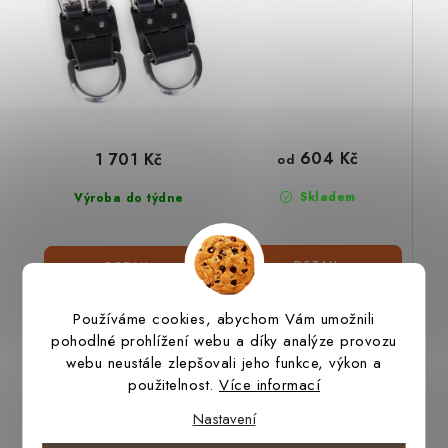
604 Kč
1 701 Kč
od
Skladem
Výroba do týdne
Používáme cookies, abychom Vám umožnili
pohodlné prohlížení webu a díky analýze provozu
Podbřišník westernový
webu neustále zlepšovali jeho funkce, výkon a
Podbřišník anglický
ROPER 100% ALPAKA
použitelnost.
Více informací
ROPER 50% MOHÉR,
50% ALPAKA
Nastavení