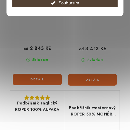
Souhlasím
2 843 Kč
3 413 Kč
od
od
Skladem
Skladem
Podbřišník anglický
Podbřišník westernový
ROPER 100% ALPAKA
ROPER 50% MOHÉR,
50% ALPAKA