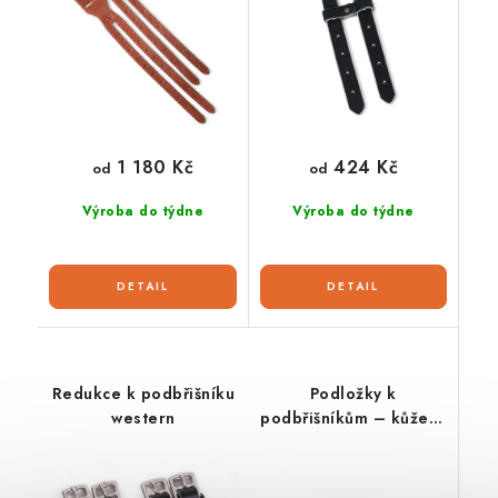
1 180 Kč
424 Kč
od
od
Výroba do týdne
Výroba do týdne
Redukce k podbřišníku
Podložky k
western
podbřišníkům – kůže &
pravý beránek