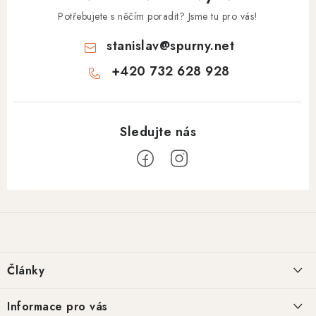
Potřebujete s něčím poradit? Jsme tu pro vás!
stanislav
@
spurny.net
+420 732 628 928
Z
á
p
a
Články
t
í
Basketweave tooling: historie a regionální styly
Informace pro vás