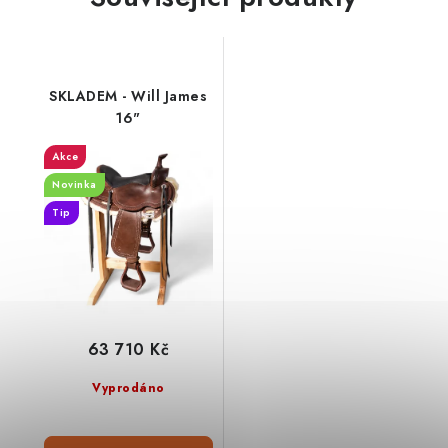
SKLADEM - Will James
16"
Akce
Novinka
Tip
63 710 Kč
Vyprodáno