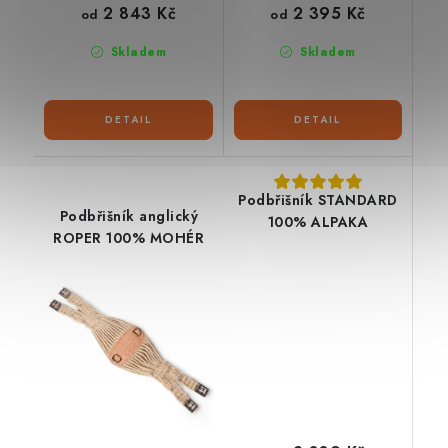
2 843 Kč
2 395 Kč
od
od
Skladem
Skladem
Podbřišník STANDARD
Podbřišník anglický
100% ALPAKA
ROPER 100% MOHÉR