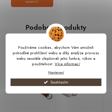
Podobné produkty
Používáme cookies, abychom Vám umožnili
Podbřišník westernový
Podbřišník STANDARD
pohodlné prohlížení webu a díky analýze provozu
ROPER 100% ALPAKA
100% MOHÉR
webu neustále zlepšovali jeho funkce, výkon a
použitelnost.
Více informací
Nastavení
Souhlasím