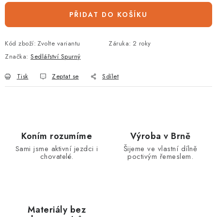
PŘIDAT DO KOŠÍKU
Kód zboží:
Zvolte variantu
Záruka
:
2 roky
Značka:
Sedlářství Spurný
Tisk
Zeptat se
Sdílet
Koním rozumíme
Výroba v Brně
Sami jsme aktivní jezdci i
Šijeme ve vlastní dílně
chovatelé.
poctivým řemeslem.
Materiály bez