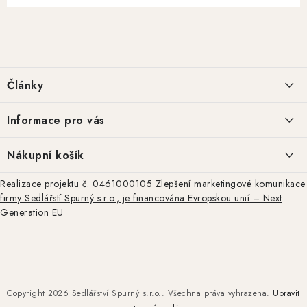
Z
á
p
a
Články
t
í
Basketweave tooling: historie a regionální styly
Informace pro vás
Repliky kožené výstroje z doby americké občanské války: autenticita,
Jak nakupovat
Nákupní košík
výroba a praktické využití
Obchodní podmínky
Realizace projektu č. 0461000105 Zlepšení marketingové komunikace
0
KS /
0 KČ
firmy Sedlářstí Spurný s.r.o., je financována Evropskou unií – Next
Ražba, rytina a basket tooling – tradiční techniky zdobení kůže
Podmínky ochrany osobních údajů
Generation EU
Doprava a platby
ARCHIV
Kontakty
Moje objednávka
Copyright 2026
Sedlářství Spurný s.r.o.
. Všechna práva vyhrazena.
Upravit