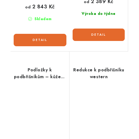
2 389 Kč
od
2 843 Kč
od
Výroba do týdne
Skladem
Podložky k
Redukce k podbřišníku
podbřišníkům – kůže &
western
pravý beránek