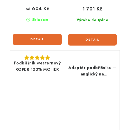
604 Kč
1 701 Kč
od
Skladem
Výroba do týdne
Podbřišník westernový
Adaptér podbřišníku –
ROPER 100% MOHÉR
anglický na
westernové sedlo