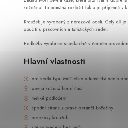
Základ tvoří pevná kůže, která drží tvar a dobře s
kožešina. Ta pomáhá rozložit tlak a je příjemná v 
Kroužek je vyrobený z nerezové oceli. Celý díl je
použití u pracovních a turistických sedel.
Podložky vyrábíme standardně v černém provedení.
Hlavní vlastnosti
pro sedla typu McClellan a turistická sedla p
pevná kožená horní část
měkké podložení
spodní strana z pravé beránčí kožešiny
nerezový kroužek
šité provedení bez nýtů