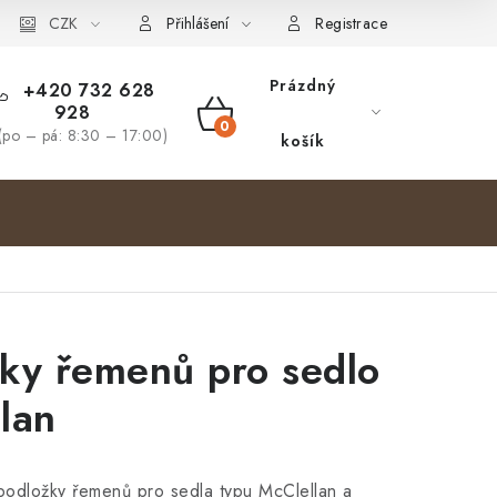
bjednávka
CZK
Přihlášení
Registrace
Prázdný
+420 732 628
928
NÁKUPNÍ
(po – pá: 8:30 – 17:00)
košík
KOŠÍK
ky řemenů pro sedlo
lan
odložky řemenů pro sedla typu McClellan a