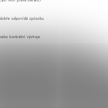
část tvoří pravá beránčí
 a dobře odpovídá způsobu
ebo konkrétní výstroje.