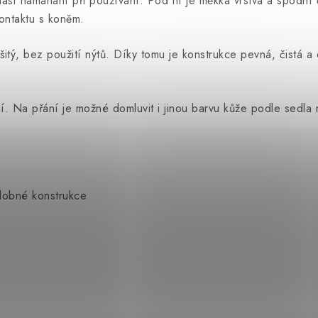
náší namáhání při používání. Pod ní je měkká vrstva a spodní 
kontaktu s koněm.
 šitý, bez použití nýtů. Díky tomu je konstrukce pevná, čistá
 Na přání je možné domluvit i jinou barvu kůže podle sedla n
odobné konstrukce