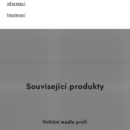
informací
ý
Nastavení
Související produkty
Voltižní madla profi