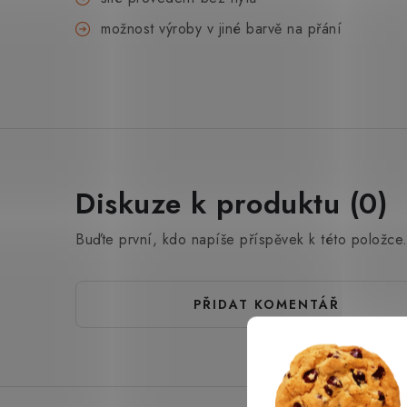
možnost výroby v jiné barvě na přání
Diskuze k produktu (0)
Buďte první, kdo napíše příspěvek k této položce
PŘIDAT KOMENTÁŘ