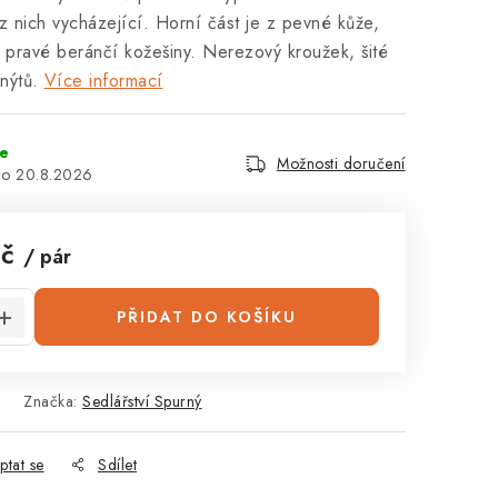
a z nich vycházející. Horní část je z pevné kůže,
 pravé beránčí kožešiny. Nerezový kroužek, šité
nýtů.
Více informací
ne
Možnosti doručení
20.8.2026
Kč
/ pár
:
PŘIDAT DO KOŠÍKU
Značka:
Sedlářství Spurný
ptat se
Sdílet