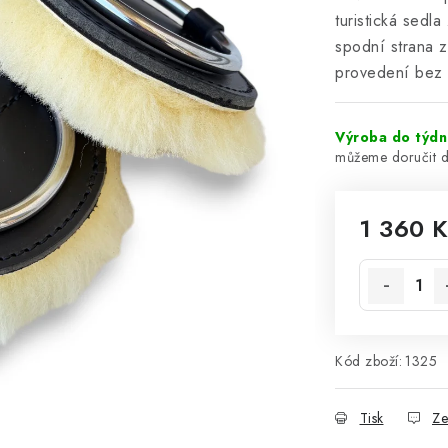
turistická sedl
spodní strana z
provedení bez 
Výroba do týd
1 360 
Měrná cena
Kód zboží:
1325
Tisk
Ze