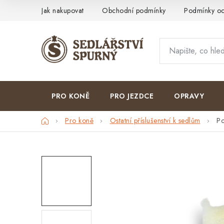
Přejít
Jak nakupovat
Obchodní podmínky
Podmínky oc
na
obsah
PRO KONĚ
PRO JEZDCE
OPRAVY
Domů
Pro koně
Ostatní příslušenství k sedlům
Po