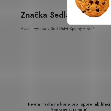
Značka Sedlářství Spurn
Vlastní výroba v Sedlářství Spurný v Brně.
Pevná madla na koně pro hiporehabilitaci
(therapy surcingle)