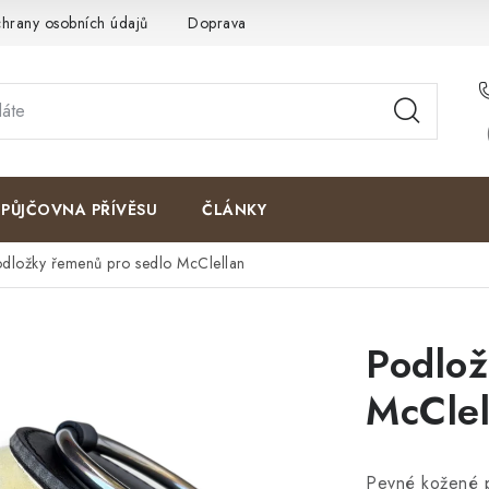
hrany osobních údajů
Doprava a platby
Kontakty
Moje o
PŮJČOVNA PŘÍVĚSU
ČLÁNKY
dložky řemenů pro sedlo McClellan
Podlož
McClel
Pevné kožené p