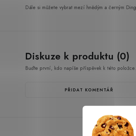
Dále si můžete vybrat mezí hnědým a černým Din
Diskuze k produktu (0)
Buďte první, kdo napíše příspěvek k této položce
PŘIDAT KOMENTÁŘ