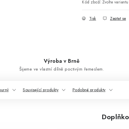
Kód zboží:
Zvolte variantu
Tisk
Zeptat se
Výroba v Brně
Šijeme ve vlastní dílně poctivým řemeslem.
purný
Související produkty
Podobné produkty
Doplňko