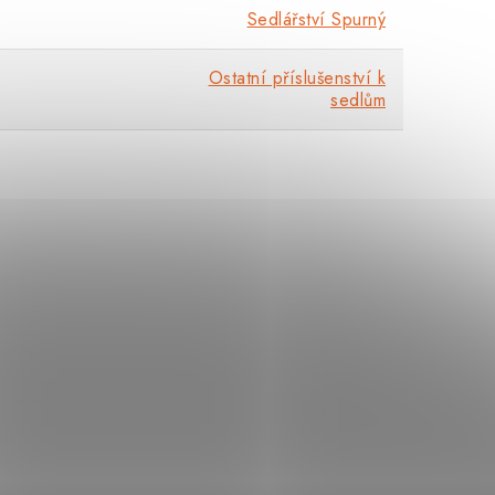
Sedlářství Spurný
Ostatní příslušenství k
sedlům