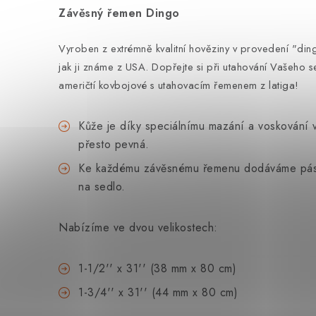
Závěsný řemen Dingo
Vyroben z extrémně kvalitní hověziny v provedení "ding
jak ji známe z USA. Dopřejte si při utahování Vašeho se
američtí kovbojové s utahovacím řemenem z latiga!
Kůže je díky speciálnímu mazání a voskování 
přesto pevná.
Ke každému závěsnému řemenu dodáváme páse
na sedlo.
Nabízíme ve dvou velikostech:
1-1/2'' x 31'' (38 mm x 80 cm)
1-3/4'' x 31'' (44 mm x 80 cm)