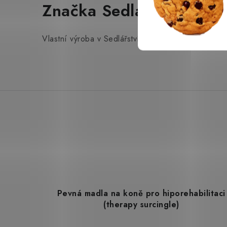
Značka Sedlářství Spurn
Vlastní výroba v Sedlářství Spurný v Brně.
Pevná madla na koně pro hiporehabilitaci
(therapy surcingle)