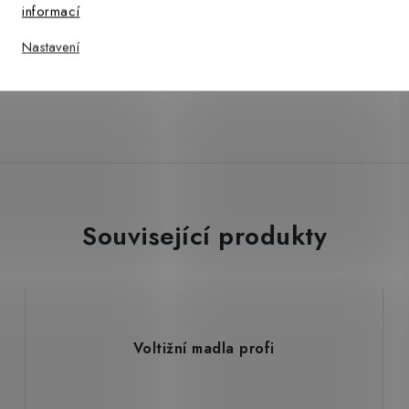
ý
informací
Nastavení
Související produkty
Voltižní madla profi