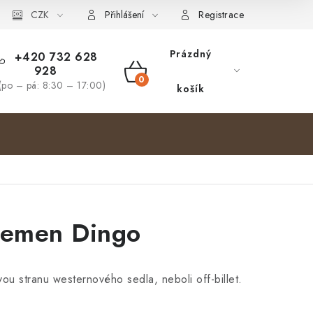
bjednávka
CZK
Přihlášení
Registrace
Prázdný
+420 732 628
928
NÁKUPNÍ
(po – pá: 8:30 – 17:00)
košík
KOŠÍK
řemen Dingo
u stranu westernového sedla, neboli off-billet.