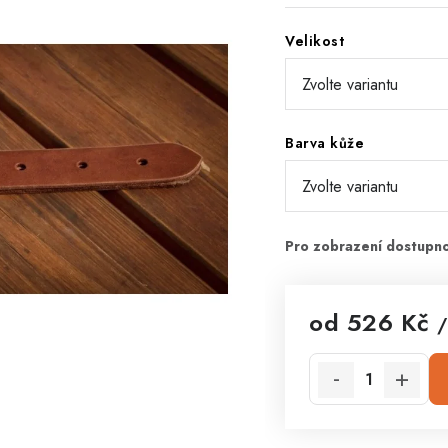
Velikost
Barva kůže
od
526 Kč
/
Měrná cena: