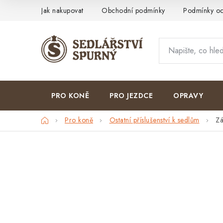
Přejít
Jak nakupovat
Obchodní podmínky
Podmínky oc
na
obsah
PRO KONĚ
PRO JEZDCE
OPRAVY
Domů
Pro koně
Ostatní příslušenství k sedlům
Zá