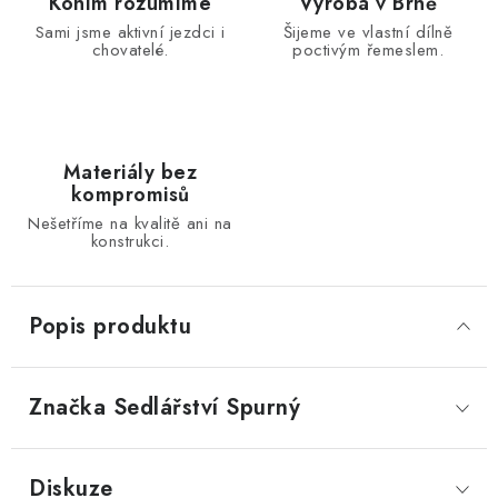
Koním rozumíme
Výroba v Brně
Sami jsme aktivní jezdci i
Šijeme ve vlastní dílně
chovatelé.
poctivým řemeslem.
Materiály bez
kompromisů
Nešetříme na kvalitě ani na
konstrukci.
Popis produktu
Značka
 Sedlářství Spurný
Diskuze