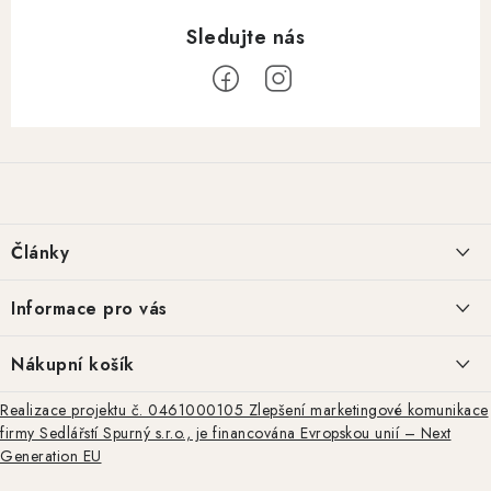
Z
á
p
a
Články
t
í
Basketweave tooling: historie a regionální styly
Informace pro vás
Repliky kožené výstroje z doby americké občanské války: autenticita,
Jak nakupovat
Nákupní košík
výroba a praktické využití
Obchodní podmínky
Realizace projektu č. 0461000105 Zlepšení marketingové komunikace
0
KS /
0 KČ
firmy Sedlářstí Spurný s.r.o., je financována Evropskou unií – Next
Ražba, rytina a basket tooling – tradiční techniky zdobení kůže
Podmínky ochrany osobních údajů
Generation EU
Doprava a platby