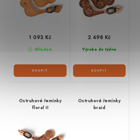
1 093 Kč
2 498 Kč
Skladem
Výroba do týdne
Ostruhové řemínky
Ostruhové řemínky
floral II
braid