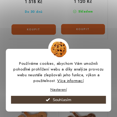
1 120 Kč
1 518 Kč
Skladem
Do 30 dnů
Podobné produkty
Používáme cookies, abychom Vám umožnili
pohodlné prohlížení webu a díky analýze provozu
webu neustále zlepšovali jeho funkce, výkon a
použitelnost.
Více informací
Ostruhové řemínky
Ostruhové řemínky
shell
floral
Nastavení
Souhlasím