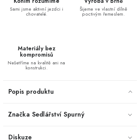
Koním rozumíme
Výroba v Brně
Sami jsme aktivní jezdci i
Šijeme ve vlastní dílně
chovatelé.
poctivým řemeslem.
Materiály bez
kompromisů
Nešetříme na kvalitě ani na
konstrukci.
Popis produktu
Značka
 Sedlářství Spurný
Diskuze