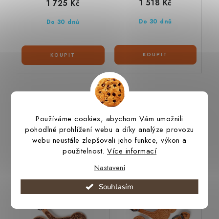
1 518 Kč
1 725 Kč
Do 30 dnů
Do 30 dnů
Podobné produkty
Používáme cookies, abychom Vám umožnili
pohodlné prohlížení webu a díky analýze provozu
webu neustále zlepšovali jeho funkce, výkon a
použitelnost.
Více informací
Ostruhové řemínky
Ostruhové řemínky
floral
geometric
Nastavení
Novinka
Souhlasím