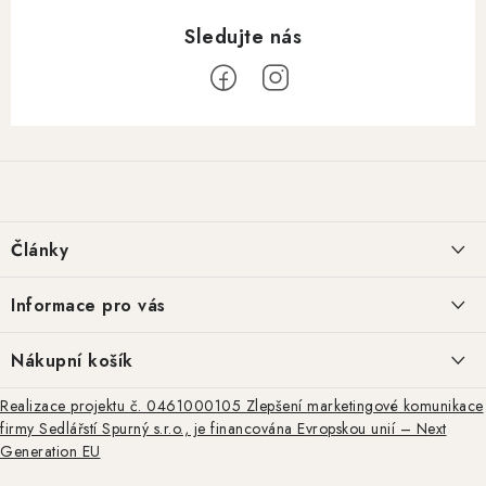
Z
á
p
a
Články
t
í
Basketweave tooling: historie a regionální styly
Informace pro vás
Repliky kožené výstroje z doby americké občanské války: autenticita,
Jak nakupovat
Nákupní košík
výroba a praktické využití
Obchodní podmínky
Realizace projektu č. 0461000105 Zlepšení marketingové komunikace
0
KS /
0 KČ
firmy Sedlářstí Spurný s.r.o., je financována Evropskou unií – Next
Ražba, rytina a basket tooling – tradiční techniky zdobení kůže
Podmínky ochrany osobních údajů
Generation EU
Doprava a platby