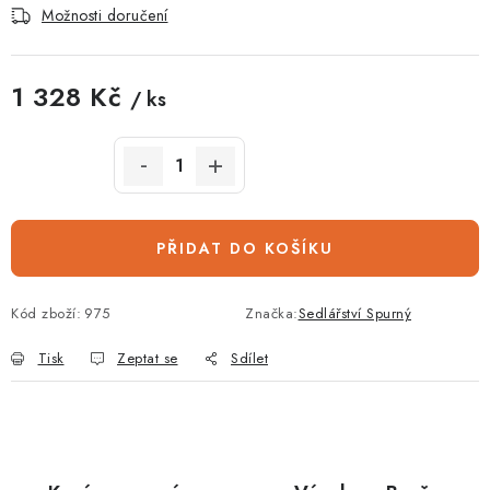
Možnosti doručení
1 328 Kč
/ ks
Měrná cena:
PŘIDAT DO KOŠÍKU
Kód zboží:
975
Značka:
Sedlářství Spurný
Tisk
Zeptat se
Sdílet