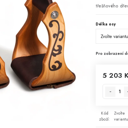
třešňového dře
Délka osy
5 203 
Měrná cena
Kód
Zvolte
zboží:
variantu