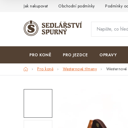
Přejít
Jak nakupovat
Obchodní podmínky
Podmínky oc
na
obsah
PRO KONĚ
PRO JEZDCE
OPRAVY
Domů
Pro koně
Westernové třmeny
Westernové