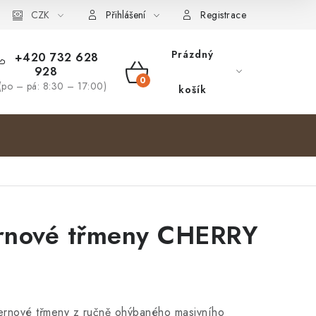
bjednávka
CZK
Přihlášení
Registrace
Prázdný
+420 732 628
928
NÁKUPNÍ
(po – pá: 8:30 – 17:00)
košík
KOŠÍK
rnové třmeny CHERRY
ternové třmeny z ručně ohýbaného masivního