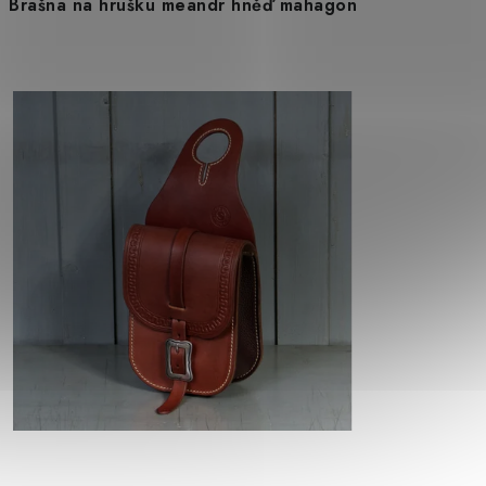
Brašna na hrušku meandr hněď mahagon