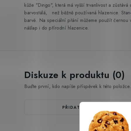
kůže "Dingo", která má vyšší trvanlivost a zůstáv
barvostálá, než běžně používaná hlazenice. Stan
barvě. Na speciální přání můžeme použít černou v
nášlap i do přírodní hlazenice.
Diskuze k produktu (0)
Buďte první, kdo napíše příspěvek k této položce
PŘIDAT KOMENTÁŘ