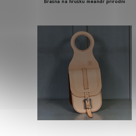
Brašna na hrušku meandr přírodní