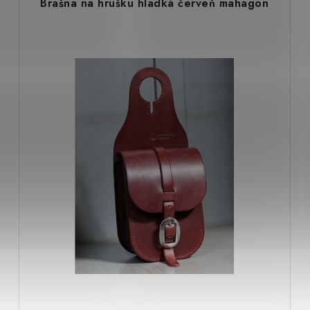
Brašna na hrušku hladká červeň mahagon