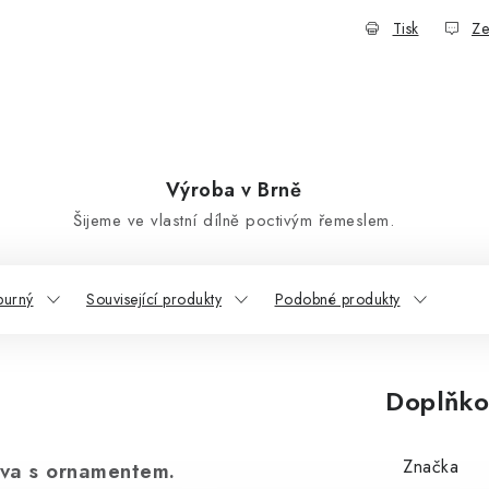
Tisk
Ze
Výroba v Brně
Šijeme ve vlastní dílně poctivým řemeslem.
purný
Související produkty
Podobné produkty
Doplňko
Značka
eva s ornamentem.