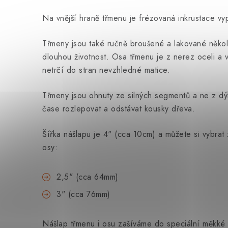
Na vnější hraně třmenu je frézovaná inkrustace v
Třmeny jsou také ručně broušené a lakované někol
dlouhou životnost. Osa třmenu je z nerez oceli a
netrčí do stran nevzhledné matice.
Třmeny jsou ohnuty ze silných segmentů a ne z d
čase rozlepovat a odstávat kousky dřeva.
Šířka nášlapu je 4" (cca 10cm) a můžete si vybrat
osy:
2,5" (cca 64mm)
3" (cca 76mm)
Nášlap třmenu i osu zašíváme do speciální měkké 