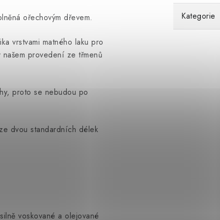
Kategorie
yplněná ořechovým dřevem.
ika vrstvami matného laku pro
 v našem provedení ze třmenů
ýhy, proto se nebudou po
 ze dvou standardních délek
silně voskované a olejované