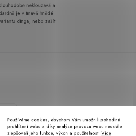
á dlouhodobě neklouzavá a
dardně je v tmavě hnědé
ariantu dinga, nebo zašít
.
Používáme cookies, abychom Vám umožnili pohodlné
prohlížení webu a díky analýze provozu webu neustále
zlepšovali jeho funkce, výkon a použitelnost.
Více