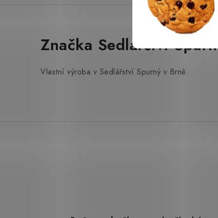
Značka Sedlářství Spurn
Vlastní výroba v Sedlářství Spurný v Brně.