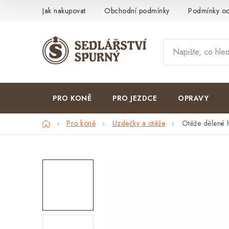
Přejít
Jak nakupovat
Obchodní podmínky
Podmínky oc
na
obsah
PRO KONĚ
PRO JEZDCE
OPRAVY
Domů
Pro koně
Uzdečky a otěže
Otěže dělené h