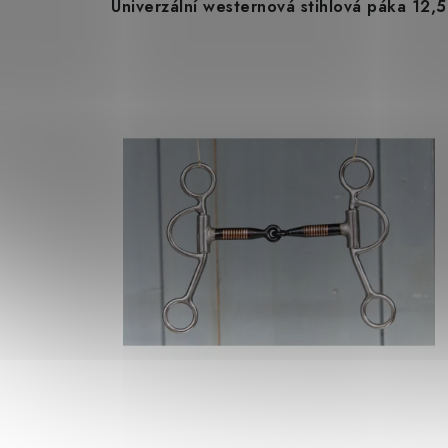
Univerzální westernová stihlová páka 12,5