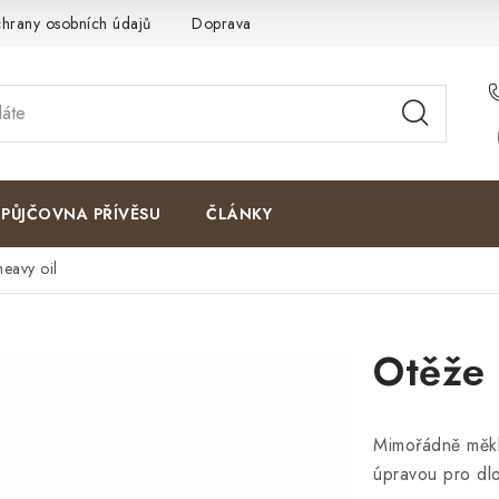
hrany osobních údajů
Doprava a platby
Kontakty
Moje o
PŮJČOVNA PŘÍVĚSU
ČLÁNKY
eavy oil
Otěže 
Mimořádně měkk
úpravou pro dl