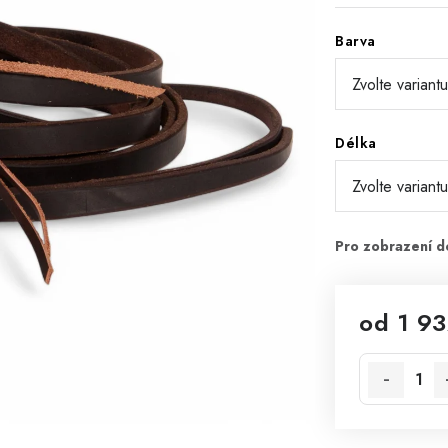
Barva
Délka
od
1 93
Měrná cena