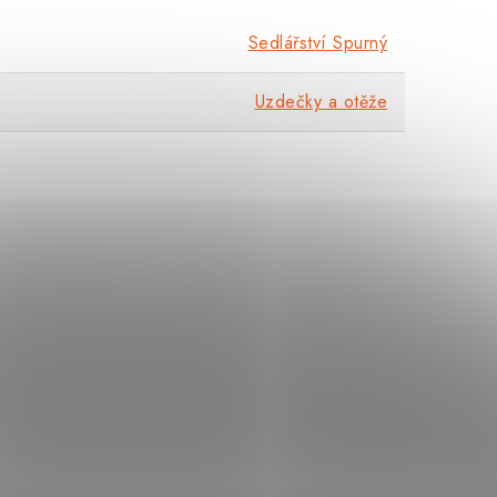
Sedlářství Spurný
Uzdečky a otěže