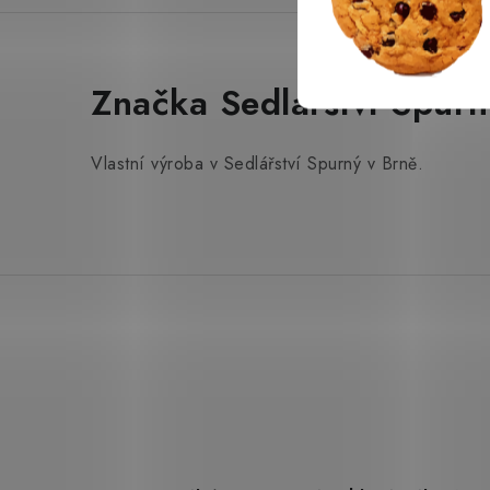
Značka Sedlářství Spurn
Vlastní výroba v Sedlářství Spurný v Brně.