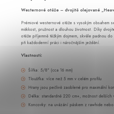
Westernové otěže – dvojitě olejované „Heav
Prémiové westernové otěže s vysokým obsahem se
měkkost, pružnost a dlouhou životnost. Díky dvoji
otěže příjemně těžkým dojmem, skvěle padnou do ru
při každodenní práci i náročnějším ježdění.
Vlastnosti:
Šířka: 5/8" (cca 16 mm)
Tloušťka: více než 5 mm v celém profilu
Hrany jsou pečlivě zaoblené pro maximální ko
Délka: standardně 220 cm+, možnost delších va
Koncovky: na uvázání páskem z rawhide neb