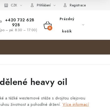
bjednávka
CZK
Přihlášení
Registrace
Prázdný
+420 732 628
928
NÁKUPNÍ
(po – pá: 8:30 – 17:00)
košík
KOŠÍK
dělené heavy oil
é a těžké westernové otěže s dvojitou olejovou
ouhou životnost a pohodlné držení.
Více informací