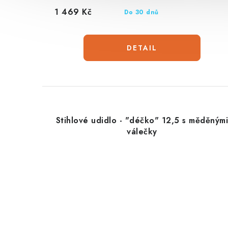
1 469 Kč
Do 30 dnů
Stihlové udidlo - "déčko" 12,5 s měděným
válečky