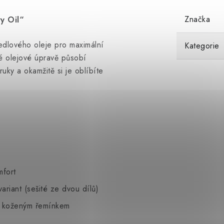
Značka
y Oil“
dlového oleje pro maximální
Kategorie
té olejové úpravě působí
ky a okamžitě si je oblíbíte
mfort
riant (sešité ze dvou dílů)
o koženým řemínkem