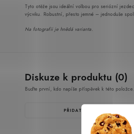
Tyto otěže jsou ideální volbou pro seriózní jezdec
výcviku. Robustní, přesto jemné – jednoduše spole
Na fotografii je hnědá varianta.
Diskuze k produktu (0)
Buďte první, kdo napíše příspěvek k této položce
PŘIDAT KOMENTÁŘ