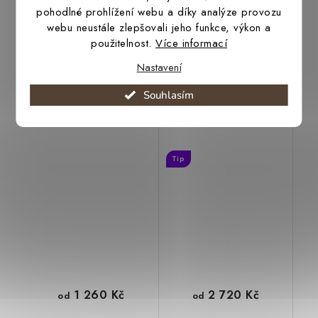
pohodlné prohlížení webu a díky analýze provozu
webu neustále zlepšovali jeho funkce, výkon a
použitelnost.
Více informací
Nastavení
Souhlasím
Opasek Lago Blue
Opasek Fargo London
Tip
1 260 Kč
2 720 Kč
od
od