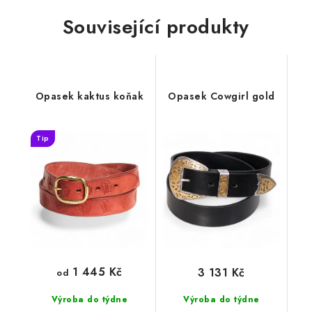
Související produkty
Opasek kaktus koňak
Opasek Cowgirl gold
Tip
1 445 Kč
3 131 Kč
od
Výroba do týdne
Výroba do týdne