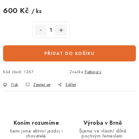
600 Kč
/ ks
Měrná cena:
PŘIDAT DO KOŠÍKU
Kód zboží:
1267
Značka:
Fiebing’s
Tisk
Zeptat se
Sdílet
Koním rozumíme
Výroba v Brně
Sami jsme aktivní jezdci i
Šijeme ve vlastní dílně
chovatelé.
poctivým řemeslem.