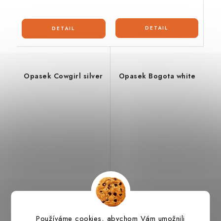
Opasek Cowgirl silver
Opasek Bogota white
1 752 Kč
1 375 Kč
od
Používáme cookies, abychom Vám umožnili
Výroba do týdne
Výroba do týdne