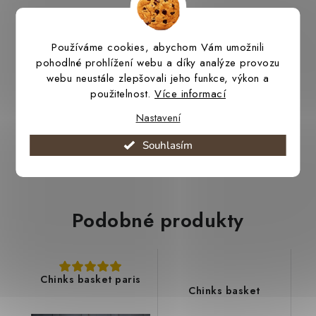
Používáme cookies, abychom Vám umožnili
pohodlné prohlížení webu a díky analýze provozu
4 650 Kč
webu neustále zlepšovali jeho funkce, výkon a
použitelnost.
Více informací
Výroba 2-3 týdny
Nastavení
Souhlasím
Podobné produkty
Chinks basket paris
Chinks basket