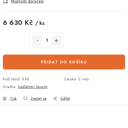
Možnosti doručení
6 630 Kč
/ ks
Měrná cena:
PŘIDAT DO KOŠÍKU
Kód zboží:
898
Záruka
:
2 roky
Značka:
Sedlářství Spurný
Tisk
Zeptat se
Sdílet