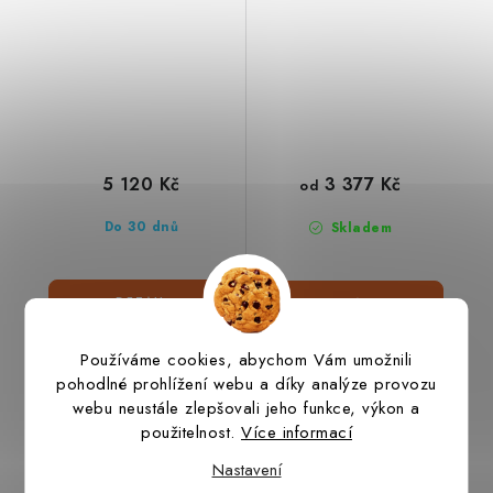
5 120 Kč
3 377 Kč
od
Do 30 dnů
Skladem
Používáme cookies, abychom Vám umožnili
pohodlné prohlížení webu a díky analýze provozu
webu neustále zlepšovali jeho funkce, výkon a
Westernové třmeny
Westernové třmeny
použitelnost.
Více informací
ohýbané 2"
ohýbané 4"
Nastavení