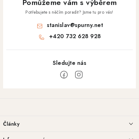
Pomůžeme vám s výběrem
Potřebujete s něčím poradit? Jsme tu pro vás!
stanislav
@
spurny.net
+420 732 628 928
Z
á
p
a
Články
t
í
Basketweave tooling: historie a regionální styly