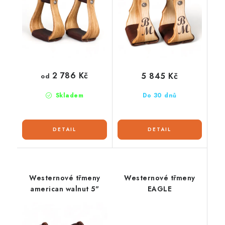
2 786 Kč
5 845 Kč
od
Skladem
Do 30 dnů
Westernové třmeny
Westernové třmeny
american walnut 5"
EAGLE